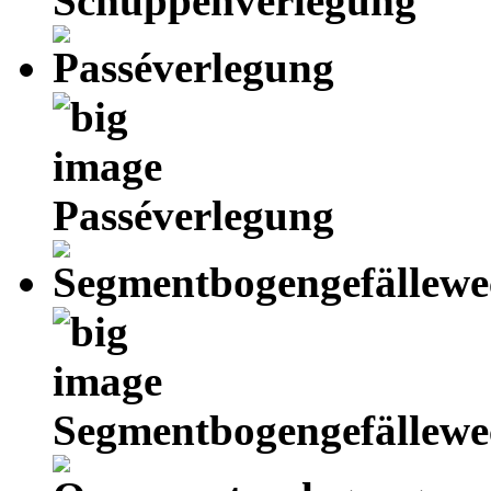
Schuppenverlegung
Passéverlegung
Segmentbogengefällewe