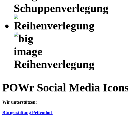
Schuppenverlegung
Reihenverlegung
AdmirorGallery 5.2.0
, author/s
Vasiljevski
&
Kekeljevic
.
POWr Social Media Icon
Wir unterstützen:
Bürgerstiftung Pettendorf