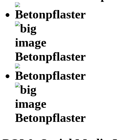
Betonpflaster
Betonpflaster
AdmirorGallery 5.2.0
, author/s
Vasiljevski
&
Kekeljevic
.