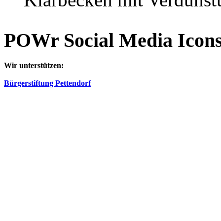
AdmirorGallery 5.2.0
, author/s
Vasiljevski
&
Kekeljevic
.
POWr Social Media Icon
Wir unterstützen:
Bürgerstiftung Pettendorf